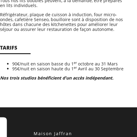
Tous nos lits doubles peuvent, à la demande, être préparés
en lits individuels.
Réfrigérateur, plaque de cuisson à induction, four micro-
ondes, cafetière Senseo, bouilloire sont à disposition de nos
hôtes dans chacune des kitchenettes pour améliorer leur
séjour ou assurer leur restauration de façon autonome.
TARIFS
er
90€/nuit en saison basse du 1
octobre au 31 Mars
er
95€/nuit en saison haute du 1
Avril au 30 Septembre
Nos trois studios bénéficient d’un accès indépendant.
Maison Jaffran